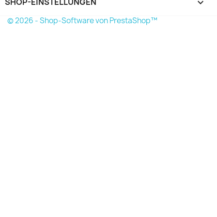
SHOP-EINSTELLUNGEN
keyboard_arrow_down
© 2026 - Shop-Software von PrestaShop™