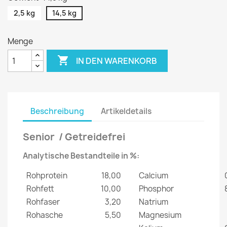
2,5 kg
14,5 kg
Menge

IN DEN WARENKORB
Beschreibung
Artikeldetails
Senior / Getreidefrei
Analytische Bestandteile in %:
Rohprotein
18,00
Calcium
Rohfett
10,00
Phosphor
Rohfaser
3,20
Natrium
Rohasche
5,50
Magnesium