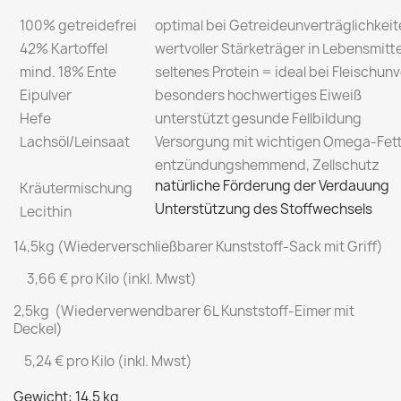
100% getreidefrei
optimal bei Getreideunverträglichkei
42% Kartoffel
wertvoller Stärketräger in Lebensmitte
mind. 18% Ente
seltenes Protein = ideal bei Fleischun
Eipulver
besonders hochwertiges Eiweiß
Hefe
unterstützt gesunde Fellbildung
Lachsöl/Leinsaat
Versorgung mit wichtigen Omega-Fet
entzündungshemmend, Zellschutz
natürliche Förderung der Verdauung
Kräutermischung
Unterstützung des Stoffwechsels
Lecithin
14,5kg (Wiederverschließbarer Kunststoff-Sack mit Griff)
3,66 € pro Kilo (inkl. Mwst)
2,5kg (Wiederverwendbarer 6L Kunststoff-Eimer mit
Deckel)
5,24 € pro Kilo (inkl. Mwst)
Gewicht: 14,5 kg