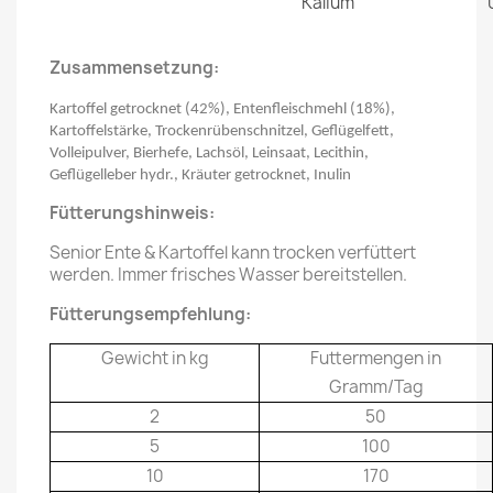
Kalium
Zusammensetzung:
Kartoffel getrocknet (42%), Entenfleischmehl (18%),
Kartoffelstärke, Trockenrübenschnitzel, Geflügelfett,
Volleipulver, Bierhefe, Lachsöl, Leinsaat, Lecithin,
Geflügelleber hydr., Kräuter getrocknet, Inulin
Fütterungshinweis:
Senior Ente & Kartoffel kann trocken verfüttert
werden. Immer frisches Wasser bereitstellen.
Fütterungsempfehlung:
Gewicht in kg
Futtermengen in
Gramm/Tag
2
50
5
100
10
170