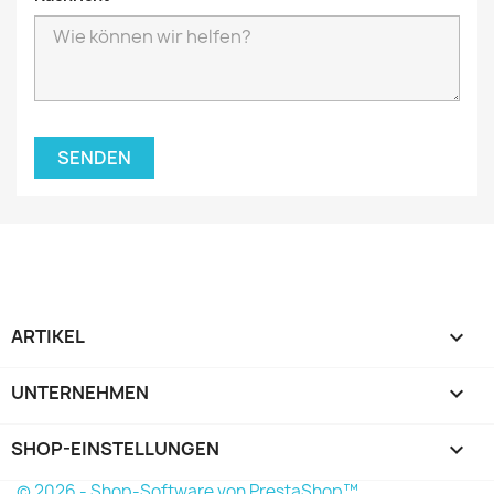
ARTIKEL

UNTERNEHMEN

SHOP-EINSTELLUNGEN
keyboard_arrow_down
© 2026 - Shop-Software von PrestaShop™