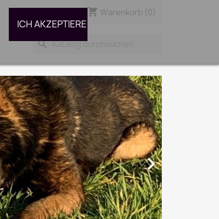
shopping_cart

Warenkorb
(0)
Anmelden
ICH AKZEPTIERE
search
