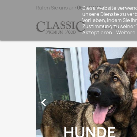
Rufen Sie uns an:
06358/496
Diese Website verwend
unsere Dienste zu verb
Vorlieben, indem Sie I
Zustimmung zu seiner V
HUNDE
Akzeptieren.
Weitere

HUNDE